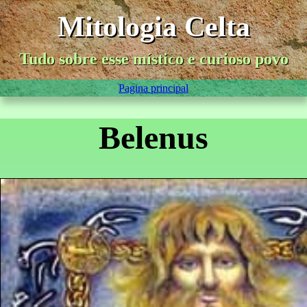
Mitologia Celta
Tudo sobre esse místico e curioso povo
Pagina principal
Belenus