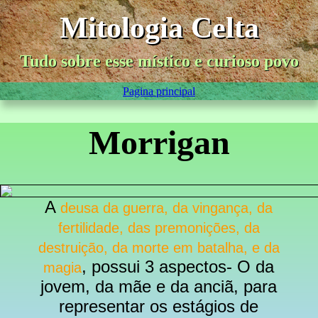
Mitologia Celta
Tudo sobre esse místico e curioso povo
Pagina principal
Morrigan
A
deusa da guerra, da vingança, da
fertilidade, das premonições, da
destruição, da morte em batalha, e da
, possui 3 aspectos- O da
magia
jovem, da mãe e da anciã, para
representar os estágios de